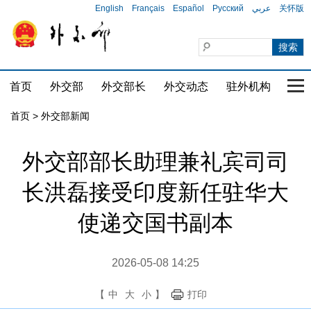
English
Français
Español
Русский
عربي
关怀版
首页
外交部
外交部长
外交动态
驻外机构
国家
首页
>
外交部新闻
外交部部长助理兼礼宾司司
长洪磊接受印度新任驻华大
使递交国书副本
2026-05-08 14:25
【
中
大
小
】
打印