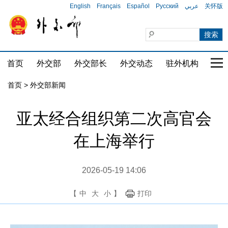
English
Français
Español
Русский
عربي
关怀版
首页
外交部
外交部长
外交动态
驻外机构
国家
首页
>
外交部新闻
亚太经合组织第二次高官会
在上海举行
2026-05-19 14:06
【
中
大
小
】
打印