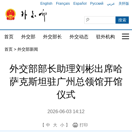
English
Français
Español
Русский
عربي
关怀版
首页
外交部
外交部长
外交动态
驻外机构
国家
首页
>
外交部新闻
外交部部长助理刘彬出席哈
萨克斯坦驻广州总领馆开馆
仪式
2026-06-03 14:12
【
中
大
小
】
打印