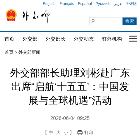
English
Français
Español
Русский
عربي
关怀版
首页
外交部
外交部长
外交动态
驻外机构
国家
首页
>
外交部新闻
外交部部长助理刘彬赴广东
出席“启航‘十五五’：中国发
展与全球机遇”活动
2026-06-04 09:25
【
中
大
小
】
打印