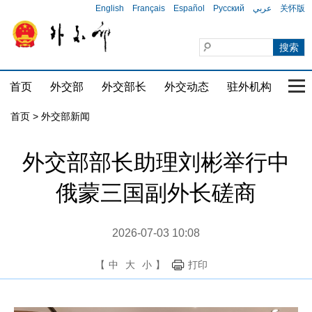
English
Français
Español
Русский
عربي
关怀版
首页
外交部
外交部长
外交动态
驻外机构
国家
首页
>
外交部新闻
外交部部长助理刘彬举行中
俄蒙三国副外长磋商
2026-07-03 10:08
【
中
大
小
】
打印