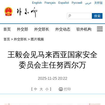
English
Français
Español
Русский
عربي
关怀版
首页
外交部
外交部长
外交动态
驻外机构
国家
首页
>
外交部长
>
图片视频
王毅会见马来西亚国家安全
委员会主任努西尔万
2025-11-25 20:22
【
中
大
小
】
打印