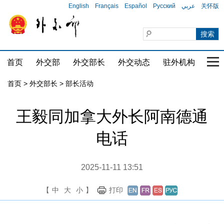
English
Français
Español
Русский
عربي
关怀版
首页
外交部
外交部长
外交动态
驻外机构
国家
首页
>
外交部长
>
部长活动
王毅同加拿大外长阿南德通
电话
2025-11-11 13:51
【
中
大
小
】
打印