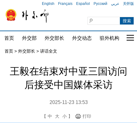
English
Français
Español
Русский
عربي
关怀版
首页
外交部
外交部长
外交动态
驻外机构
国家
首页
>
外交部长
>
讲话全文
王毅在结束对中亚三国访问
后接受中国媒体采访
2025-11-23 13:53
【
中
大
小
】
打印