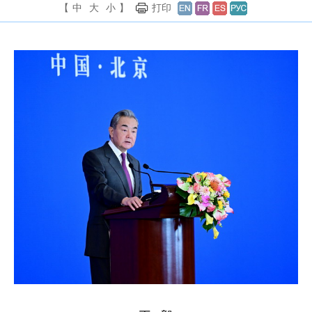
【
中
大
小
】
打印