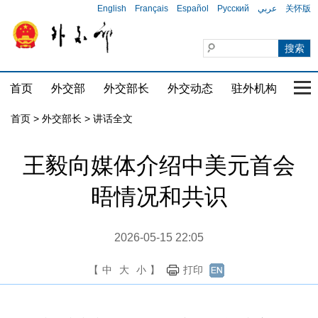
English
Français
Español
Русский
عربي
关怀版
首页
外交部
外交部长
外交动态
驻外机构
国家
首页
>
外交部长
>
讲话全文
王毅向媒体介绍中美元首会
晤情况和共识
2026-05-15 22:05
【
中
大
小
】
打印