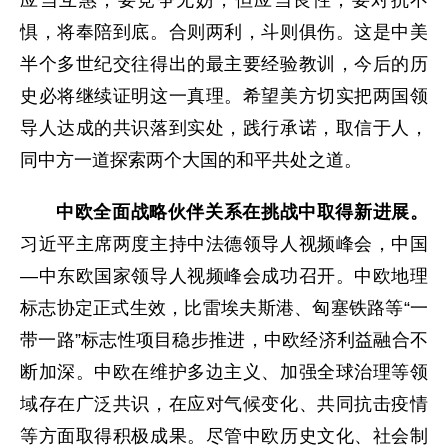
应当互惠；要竞争无妨，但应当良性；要对抗不
惧，将奉陪到底。合则两利，斗则俱伤。这是中美
半个多世纪交往得出的最主要经验教训，今后的历
史必将继续证明这一真理。希望美方切实把两国领
导人达成的共识落到实处，践行承诺，取信于人，
同中方一道探索两个大国的和平共处之道。
中欧全面战略伙伴关系在挑战中取得新进展。
习近平主席两度主持中法德领导人视频峰会，中国
—中东欧国家领导人视频峰会成功召开。中欧地理
标志协定正式生效，比雷埃夫斯港、匈塞铁路等“一
带一路”标志性项目稳步推进，中欧经济利益融合不
断加深。中欧在维护多边主义、加强全球治理等领
域存在广泛共识，在应对气候变化、共同抗击疫情
等方面取得积极成果。尽管中欧历史文化、社会制