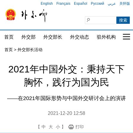
English
Français
Español
Русский
عربي
关怀版
首页
外交部
外交部长
外交动态
驻外机构
国家
首页 > 外交部长活动
2021年中国外交：秉持天下
胸怀，践行为国为民
——在2021年国际形势与中国外交研讨会上的演讲
2021-12-20 12:58
【
中
大
小
】
打印