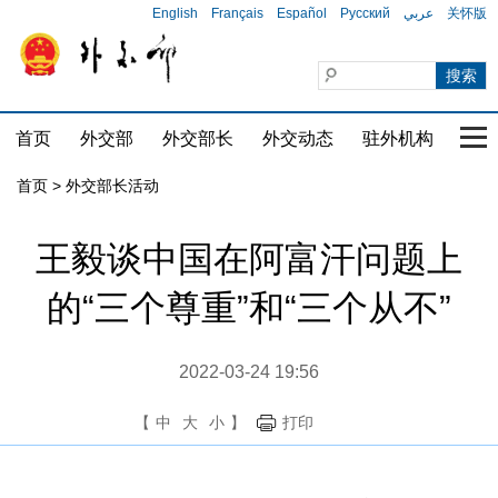
English
Français
Español
Русский
عربي
关怀版
首页
外交部
外交部长
外交动态
驻外机构
国家
首页 > 外交部长活动
王毅谈中国在阿富汗问题上
的“三个尊重”和“三个从不”
2022-03-24 19:56
【
中
大
小
】
打印