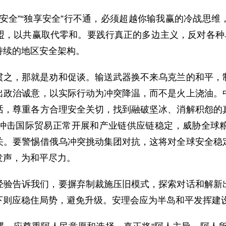
安全”“独享安全”行不通，必须超越你输我赢的冷战思
盟，以共赢取代零和。要践行真正的多边主义，反对各种单
持续的地区安全架构。
贯之，那就是劝和促谈。输送武器换不来乌克兰的和平，
出政治诚意，以实际行动为冲突降温，而不是火上浇油。
话，尊重各方合理安全关切，找到融破坚冰、消解积怨的
冲击国际贸易正常开展和产业链供应链稳定，威胁全球
关。要警惕借俄乌冲突挑动集团对抗，这将对全球安全稳
发声，为和平尽力。
经验告诉我们，要摒弃制裁施压旧模式，探索对话和解新
下则应稳住局势，避免升级。安理会应为半岛和平发挥建