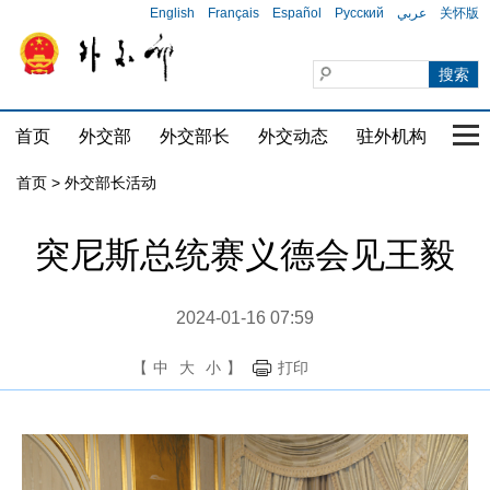
English
Français
Español
Русский
عربي
关怀版
首页
外交部
外交部长
外交动态
驻外机构
国家
首页 > 外交部长活动
突尼斯总统赛义德会见王毅
2024-01-16 07:59
【
中
大
小
】
打印