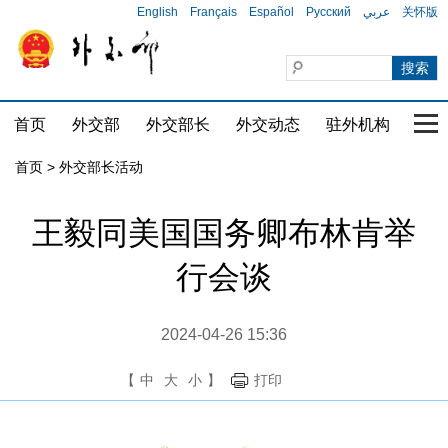
English
Français
Español
Русский
عربي
关怀版
首页
外交部
外交部长
外交动态
驻外机构
国家
首页 > 外交部长活动
王毅同美国国务卿布林肯举
行会谈
2024-04-26 15:36
【
中
大
小
】
打印