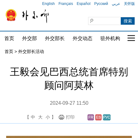
English
Français
Español
Русский
عربي
关怀版
首页
外交部
外交部长
外交动态
驻外机构
国家
首页 > 外交部长活动
王毅会见巴西总统首席特别
顾问阿莫林
2024-09-27 11:50
【
中
大
小
】
打印