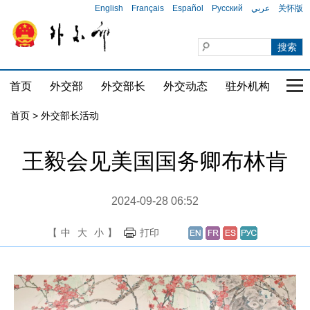
English
Français
Español
Русский
عربي
关怀版
首页
外交部
外交部长
外交动态
驻外机构
国家
首页 > 外交部长活动
王毅会见美国国务卿布林肯
2024-09-28 06:52
【
中
大
小
】
打印