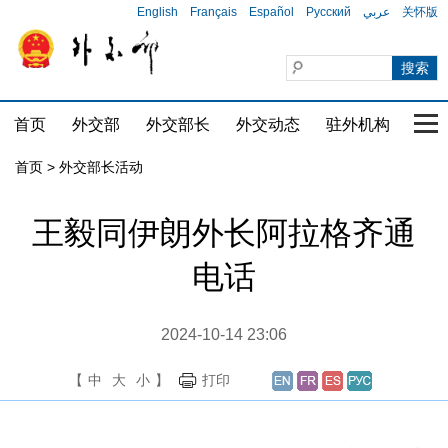
English
Français
Español
Русский
عربي
关怀版
首页
外交部
外交部长
外交动态
驻外机构
国家
首页 > 外交部长活动
王毅同伊朗外长阿拉格齐通
电话
2024-10-14 23:06
【
中
大
小
】
打印