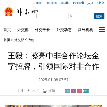
English
Français
Español
Русский
عربي
关怀版
首页
外交部
外交部长
外交动态
驻外机构
国家
首页 > 外交部长活动
王毅：擦亮中非合作论坛金
字招牌，引领国际对非合作
2025-01-08 07:57
【
中
大
小
】
打印