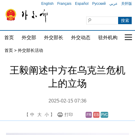
English
Français
Español
Русский
عربي
关怀版
首页
外交部
外交部长
外交动态
驻外机构
国家
首页 > 外交部长活动
王毅阐述中方在乌克兰危机
上的立场
2025-02-15 07:36
【
中
大
小
】
打印