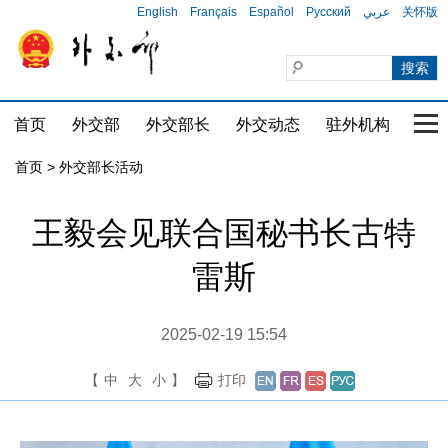
English
Français
Español
Русский
عربي
关怀版
首页
外交部
外交部长
外交动态
驻外机构
国家
首页 > 外交部长活动
王毅会见联合国秘书长古特
雷斯
2025-02-19 15:54
【
中
大
小
】
打印