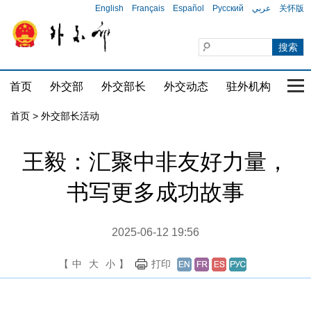
English
Français
Español
Русский
عربي
关怀版
首页
外交部
外交部长
外交动态
驻外机构
国家
首页 > 外交部长活动
王毅：汇聚中非友好力量，
书写更多成功故事
2025-06-12 19:56
【
中
大
小
】
打印