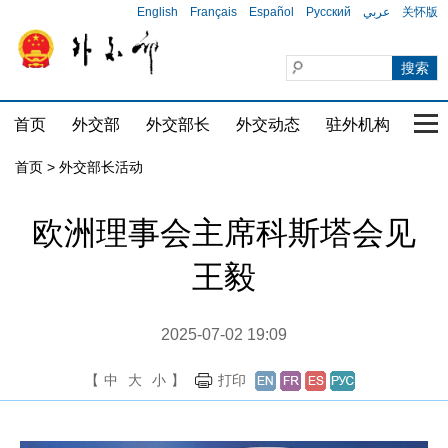
English
Français
Español
Русский
عربي
关怀版
首页
外交部
外交部长
外交动态
驻外机构
国家
首页 > 外交部长活动
欧洲理事会主席科斯塔会见
王毅
2025-07-02 19:09
【
中
大
小
】
打印