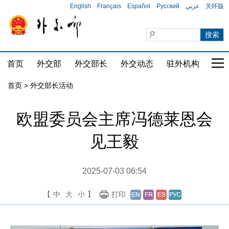
English
Français
Español
Русский
عربي
关怀版
首页
外交部
外交部长
外交动态
驻外机构
国家
首页 > 外交部长活动
欧盟委员会主席冯德莱恩会
见王毅
2025-07-03 06:54
【
中
大
小
】
打印