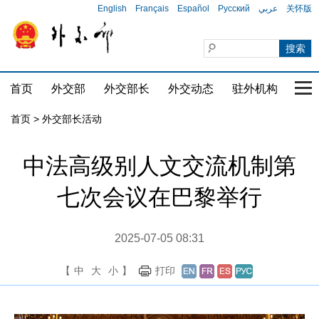
English
Français
Español
Русский
عربي
关怀版
首页
外交部
外交部长
外交动态
驻外机构
国家
首页 > 外交部长活动
中法高级别人文交流机制第
七次会议在巴黎举行
2025-07-05 08:31
【
中
大
小
】
打印