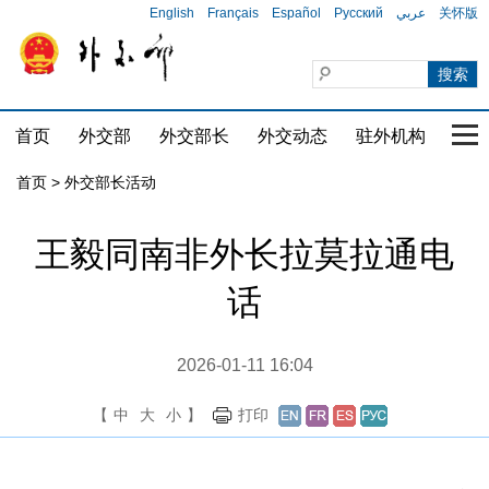
English
Français
Español
Русский
عربي
关怀版
首页
外交部
外交部长
外交动态
驻外机构
国家
首页 > 外交部长活动
王毅同南非外长拉莫拉通电
话
2026-01-11 16:04
【
中
大
小
】
打印