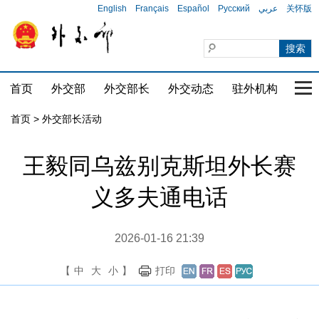
English
Français
Español
Русский
عربي
关怀版
首页
外交部
外交部长
外交动态
驻外机构
国家
首页 > 外交部长活动
王毅同乌兹别克斯坦外长赛
义多夫通电话
2026-01-16 21:39
【
中
大
小
】
打印