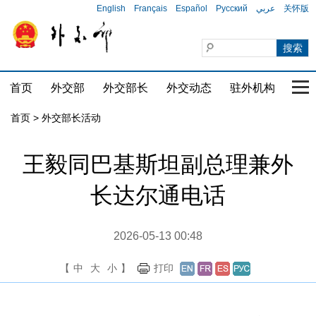
English
Français
Español
Русский
عربي
关怀版
首页
外交部
外交部长
外交动态
驻外机构
国家
首页 > 外交部长活动
王毅同巴基斯坦副总理兼外
长达尔通电话
2026-05-13 00:48
【
中
大
小
】
打印