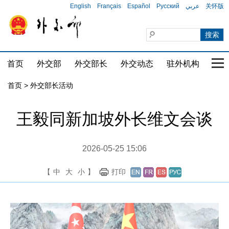
English
Français
Español
Русский
عربي
关怀版
首页
外交部
外交部长
外交动态
驻外机构
国家
首页 > 外交部长活动
王毅同新加坡外长维文会谈
2026-05-25 15:06
【
中
大
小
】
打印