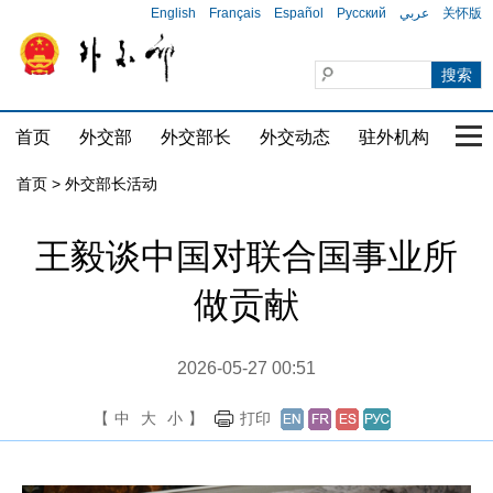
English
Français
Español
Русский
عربي
关怀版
首页
外交部
外交部长
外交动态
驻外机构
国家
首页 > 外交部长活动
王毅谈中国对联合国事业所
做贡献
2026-05-27 00:51
【
中
大
小
】
打印