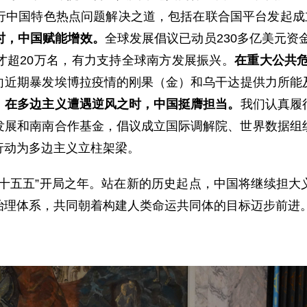
行中国特色热点问题解决之道，包括在联合国平台发起成
时，中国赋能增效。
全球发展倡议已动员230多亿美元资
才超20万名，有力支持全球南方发展振兴。
在重大公共
向近期暴发埃博拉疫情的刚果（
金
）和乌干达提供力所能
。
在多边主义遭遇逆风之时，中国挺膺担当。
我们认真履
发展和南南合作基金，倡议成立国际调解院、世界数据组
行动为多边主义立柱架梁。
“十五五”开局之年。站在新的历史起点，中国将继续担大
治理体系，共同朝着构建人类命运共同体的目标迈步前进