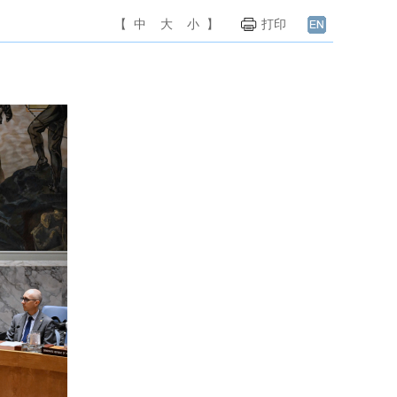
【
中
大
小
】
打印