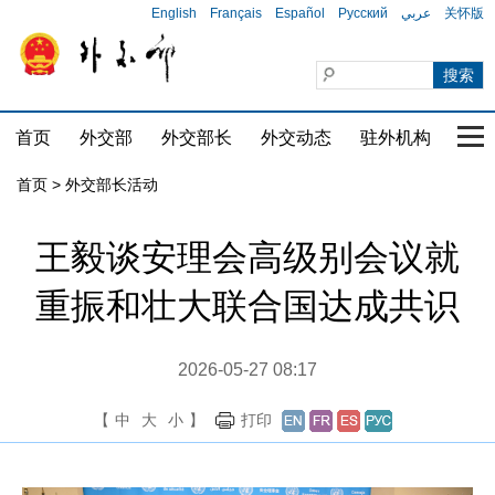
English
Français
Español
Русский
عربي
关怀版
首页
外交部
外交部长
外交动态
驻外机构
国家
首页 > 外交部长活动
王毅谈安理会高级别会议就
重振和壮大联合国达成共识
2026-05-27 08:17
【
中
大
小
】
打印