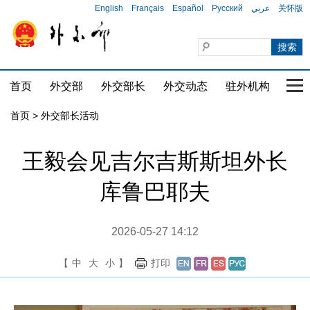
English
Français
Español
Русский
عربي
关怀版
首页
外交部
外交部长
外交动态
驻外机构
国家
首页 > 外交部长活动
王毅会见吉尔吉斯斯坦外长
库鲁巴耶夫
2026-05-27 14:12
【
中
大
小
】
打印