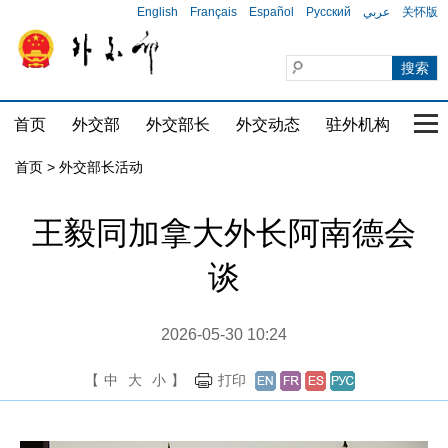
English
Français
Español
Русский
عربي
关怀版
首页
外交部
外交部长
外交动态
驻外机构
国家
首页 > 外交部长活动
王毅同加拿大外长阿南德会
谈
2026-05-30 10:24
【
中
大
小
】
打印