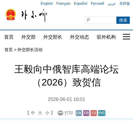
English
Français
Español
Русский
عربي
关怀版
首页
外交部
外交部长
外交动态
驻外机构
国家
首页 > 外交部长活动
王毅向中俄智库高端论坛
（2026）致贺信
2026-06-01 16:01
【
中
大
小
】
打印