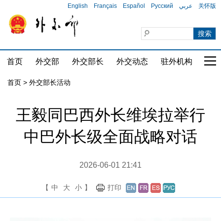
English
Français
Español
Русский
عربي
关怀版
首页
外交部
外交部长
外交动态
驻外机构
国家
首页 > 外交部长活动
王毅同巴西外长维埃拉举行
中巴外长级全面战略对话
2026-06-01 21:41
【
中
大
小
】
打印