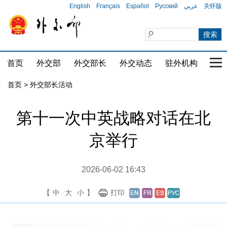
English
Français
Español
Русский
عربي
关怀版
首页
外交部
外交部长
外交动态
驻外机构
国家
首页 > 外交部长活动
第十一次中英战略对话在北
京举行
2026-06-02 16:43
【
中
大
小
】
打印