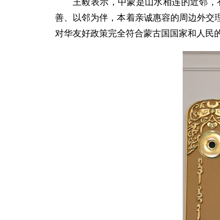
王毅表示，中蒙是山水相连的近邻，
善、以邻为伴，本着亲诚惠容的周边外交
对华友好政策完全符合蒙古国国家和人民