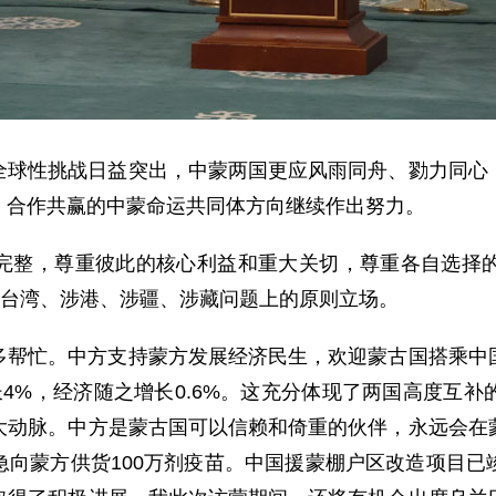
全球性挑战日益突出，中蒙两国更应风雨同舟、勠力同心
、合作共赢的中蒙命运共同体方向继续作出努力。
完整，尊重彼此的核心利益和重大关切，尊重各自选择
在台湾、涉港、涉疆、涉藏问题上的原则立场。
多帮忙。中方支持蒙方发展经济民生，欢迎蒙古国搭乘中
4%，经济随之增长0.6%。这充分体现了两国高度互
大动脉。中方是蒙古国可以信赖和倚重的伙伴，永远会在
急向蒙方供货100万剂疫苗。中国援蒙棚户区改造项目已