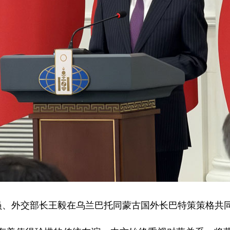
局委员、外交部长王毅在乌兰巴托同蒙古国外长巴特策策格共