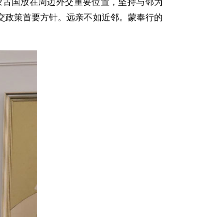
蒙古国放在周边外交重要位置，坚持与邻为
交政策首要方针。远亲不如近邻。蒙奉行的