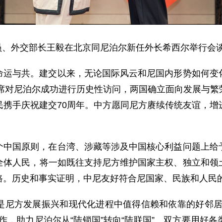
局委员、外交部长王毅在北京同尼泊尔新任外长希西尔举行会
命运与共。建交以来，无论国际风云和尼国内形势如何变
主席对尼泊尔成功进行历史性访问，两国确立面向发展与
民携手庆祝建交70周年。中方愿同尼方赓续传统友谊，增
个中国原则，在台湾、涉藏等涉及中国核心利益问题上给
全体人民，将一如既往支持尼方维护国家主权、独立和领
路。历史和事实证明，中尼友好符合尼国家、民族和人民
是尼方发展振兴和现代化进程中值得信赖和依靠的好邻居
作，助力尼泊尔从“陆锁国”转向“陆联国”。双方要用好