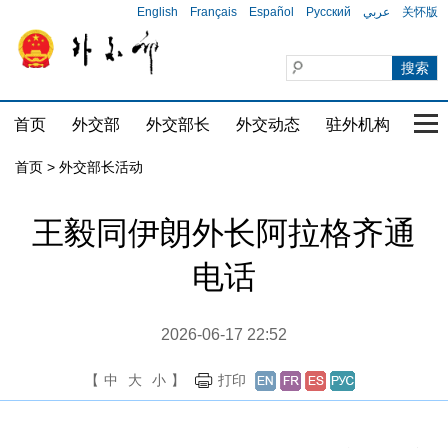
English
Français
Español
Русский
عربي
关怀版
首页
外交部
外交部长
外交动态
驻外机构
国家
首页 > 外交部长活动
王毅同伊朗外长阿拉格齐通
电话
2026-06-17 22:52
【
中
大
小
】
打印