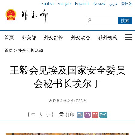
English
Français
Español
Русский
عربي
关怀版
首页
外交部
外交部长
外交动态
驻外机构
国家
首页 > 外交部长活动
王毅会见埃及国家安全委员
会秘书长埃尔丁
2026-06-23 02:25
【
中
大
小
】
打印