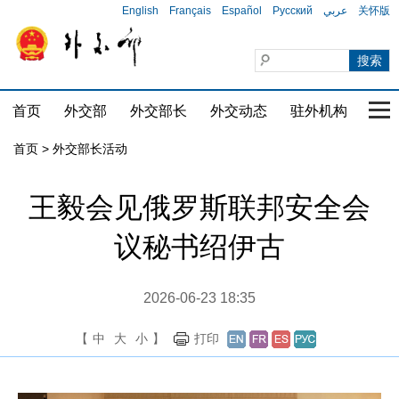
English
Français
Español
Русский
عربي
关怀版
首页
外交部
外交部长
外交动态
驻外机构
国家
首页 > 外交部长活动
王毅会见俄罗斯联邦安全会
议秘书绍伊古
2026-06-23 18:35
【
中
大
小
】
打印