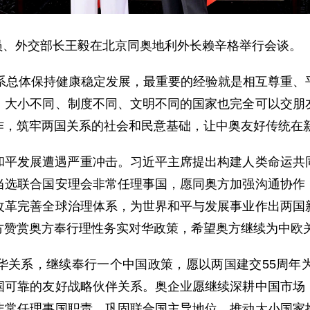
局委员、外交部长王毅在北京同奥地利外长赖辛格举行会谈。
关系总体保持健康稳定发展，最重要的经验就是相互尊重、
，大小不同、制度不同、文明不同的国家也完全可以交朋
作，筑牢两国关系的社会和民意基础，让中奥友好传统在
和平发展遭遇严重冲击。习近平主席提出构建人类命运共
当选联合国安理会非常任理事国，愿同奥方加强沟通协作
改革完善全球治理体系，为世界和平与发展事业作出两国
方赞赏奥方奉行理性务实对华政策，希望奥方继续为中欧
华关系，继续奉行一个中国政策，愿以两国建交55周年
国可靠的友好战略伙伴关系。奥企业愿继续深耕中国市场
非常任理事国职责，巩固联合国主导地位，推动大小国家