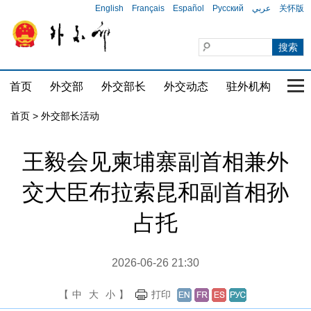
English
Français
Español
Русский
عربي
关怀版
首页
外交部
外交部长
外交动态
驻外机构
国家
首页 > 外交部长活动
王毅会见柬埔寨副首相兼外
交大臣布拉索昆和副首相孙
占托
2026-06-26 21:30
【
中
大
小
】
打印