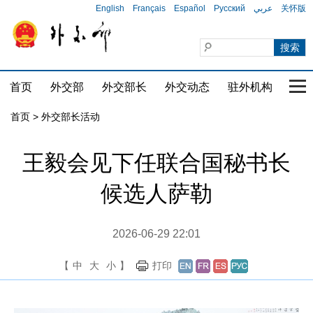
English
Français
Español
Русский
عربي
关怀版
首页
外交部
外交部长
外交动态
驻外机构
国家
首页 > 外交部长活动
王毅会见下任联合国秘书长
候选人萨勒
2026-06-29 22:01
【
中
大
小
】
打印