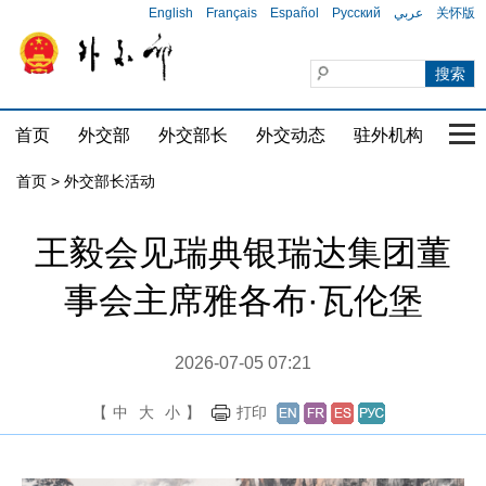
English
Français
Español
Русский
عربي
关怀版
首页
外交部
外交部长
外交动态
驻外机构
国家
首页 > 外交部长活动
王毅会见瑞典银瑞达集团董
事会主席雅各布·瓦伦堡
2026-07-05 07:21
【
中
大
小
】
打印