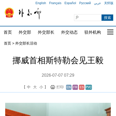
English
Français
Español
Русский
عربي
关怀版
首页
外交部
外交部长
外交动态
驻外机构
国家
首页 > 外交部长活动
挪威首相斯特勒会见王毅
2026-07-07 07:29
【
中
大
小
】
打印