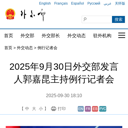
English
Français
Español
Русский
عربي
关怀版
首页
外交部
外交部长
外交动态
驻外机构
国家
首页
>
外交动态
>
例行记者会
2025年9月30日外交部发言
人郭嘉昆主持例行记者会
2025-09-30 18:10
【
中
大
小
】
打印