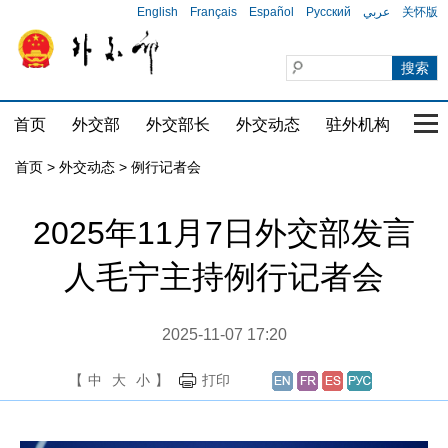
English
Français
Español
Русский
عربي
关怀版
首页
外交部
外交部长
外交动态
驻外机构
国家
首页
>
外交动态
>
例行记者会
2025年11月7日外交部发言
人毛宁主持例行记者会
2025-11-07 17:20
【
中
大
小
】
打印