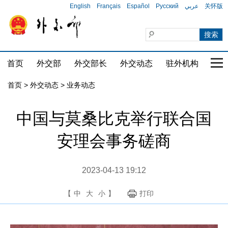
English
Français
Español
Русский
عربي
关怀版
首页
外交部
外交部长
外交动态
驻外机构
国家
首页
>
外交动态
>
业务动态
中国与莫桑比克举行联合国
安理会事务磋商
2023-04-13 19:12
【
中
大
小
】
打印